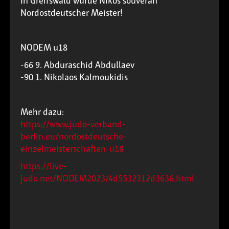
In Greifswald wurde Nikos souverän
Nordostdeutscher Meister!
NODEM u18
-66 9. Abduraschid Abdullaev
-90 1. Nikolaos Kalmoukidis
Mehr dazu:
https://www.judo-verband-
berlin.eu/nordostdeutsche-
einzelmeisterschaften-u18
https://live-
judo.net/NODEM2023/4d5532312d3636.html