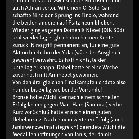
Turnier. In Runde zwei stoppte Nino Robin und
auch Adrian verlor. Mit einem O-Soto-Gari
schaffte Nino den Sprung ins Finale, während
die beiden anderen auf Platz neun blieben.
Wieder ging es gegen Domenik Niesel (DJK Süd)
und wieder lag er gleich durch einen Konter
zurück. Nino griff permanent an, für eine gute
Aktion blieb ihm der Yuko (wäre der Ausgleich
gewesen) verwehrt. Es half nichts, leider
unterlag er knapp. Dabei hatte er eine Woche
zuvor noch mit Armhebel gewonnen.
Von den drei gleichen Finalkämpfen endete also
nur der bis 34 kg wie bei der Vorrunde!
Bronze holte Michi, der nach einem schnellen
Erfolg knapp gegen Marc Hain (Samurai) verlor.
Kurz vor Schluß hatte er noch einen guten
Hebelansatz. Nach einem weiteren Erfolg (auch
Janis war zweimal siegreich) beendete Michi die
Medaillenhoffnungen von Janis, der damit