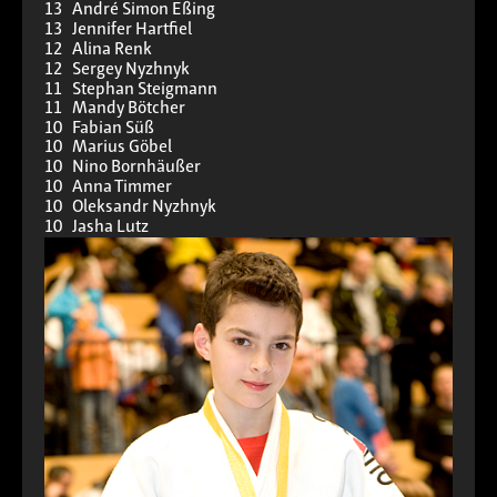
13 André Simon Eßing
13 Jennifer Hartfiel
12 Alina Renk
12 Sergey Nyzhnyk
11 Stephan Steigmann
11 Mandy Bötcher
10 Fabian Süß
10 Marius Göbel
10 Nino Bornhäußer
10 Anna Timmer
10 Oleksandr Nyzhnyk
10 Jasha Lutz