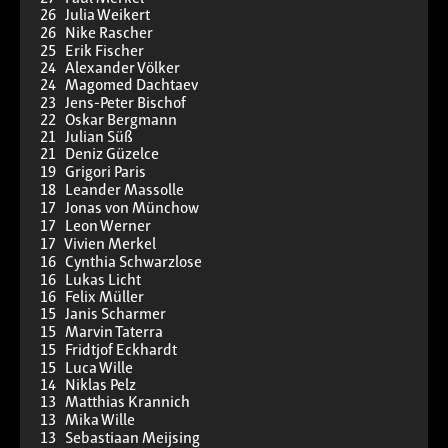
26 Julia Weikert
26 Nike Rascher
25 Erik Fischer
24 Alexander Völker
24 Magomed Dachtaev
23 Jens-Peter Bischof
22 Oskar Bergmann
21 Julian Süß
21 Deniz Güzelce
19 Grigori Paris
18 Leander Massolle
17 Jonas von Münchow
17 Leon Werner
17 Vivien Merkel
16 Cynthia Schwarzlose
16 Lukas Licht
16 Felix Müller
15 Janis Scharmer
15 Marvin Taterra
15 Fridtjof Eckhardt
15 Luca Wille
14 Niklas Pelz
13 Matthias Krannich
13 Mika Wille
13 Sebastiaan Meijsing