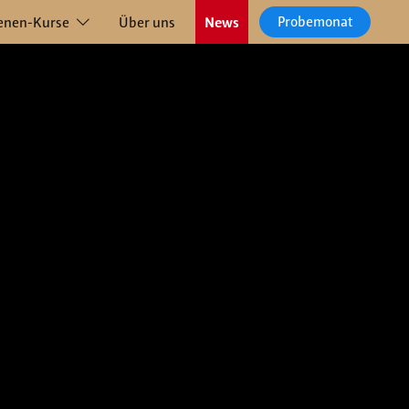
Probemonat
enen-Kurse
Über uns
News