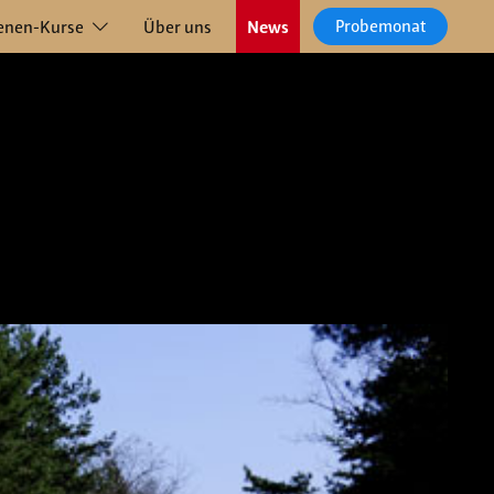
Probemonat
enen-Kurse
Über uns
News