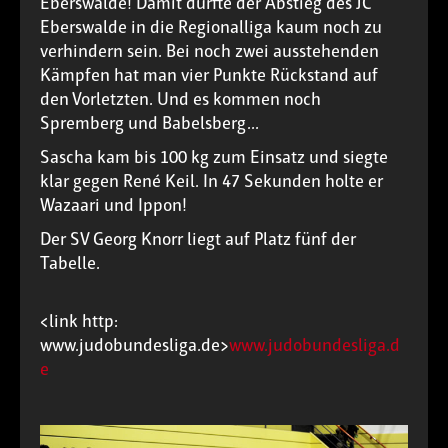
Eberswalde! Damit dürfte der Abstieg des JC
Eberswalde in die Regionalliga kaum noch zu
verhindern sein. Bei noch zwei ausstehenden
Kämpfen hat man vier Punkte Rückstand auf
den Vorletzten. Und es kommen noch
Spremberg und Babelsberg...
Sascha kam bis 100 kg zum Einsatz und siegte
klar gegen René Keil. In 47 Sekunden holte er
Wazaari und Ippon!
Der SV Georg Knorr liegt auf Platz fünf der
Tabelle.
<link http:
www.judobundesliga.de>
www.judobundesliga.d
e